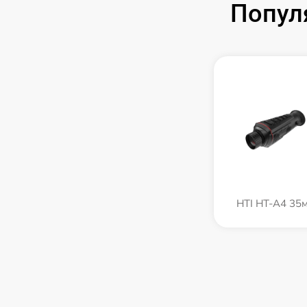
Попул
HTI HT-A4 35