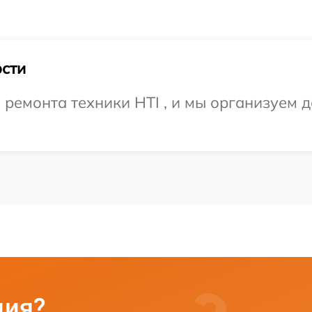
сти
емонта техники HTI , и мы организуем д
ция?