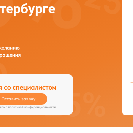
етербурге
 желанию
бращения
я со специалистом
Оставить заявку
есь c
политикой конфиденциальности