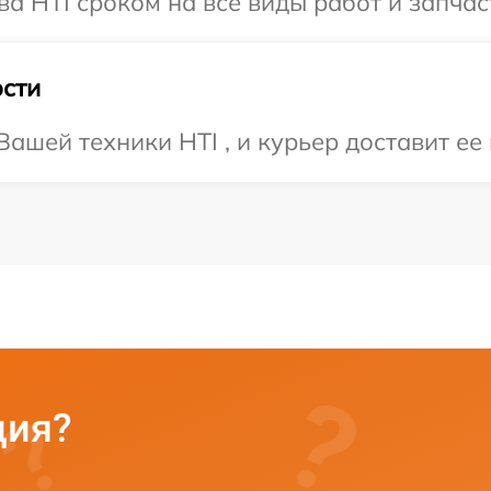
а HTI сроком на все виды работ и запчас
сти
ашей техники HTI , и курьер доставит ее 
ция?