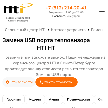
+7 (812) 214-20-41
Ежедневно с 9:00 до 21:00
Позвонить
мне утром
Сервисный центр HTI
в
Санкт-Петербурге
Сервисный центр HTI
Каталог устройств
Ремонт 
Замена USB порта тепловизора
HTI HT
Позвоните или закажите звонок. Наши менеджеры из
сервисного центра HTI в Санкт-Петербурге
произведут оценку стоимости ремонта тепловизора
Замена USB порта.
Есть запчасти
Узнать стоимость
Гарантия
Модели
Акции
Преимущества
Отзы