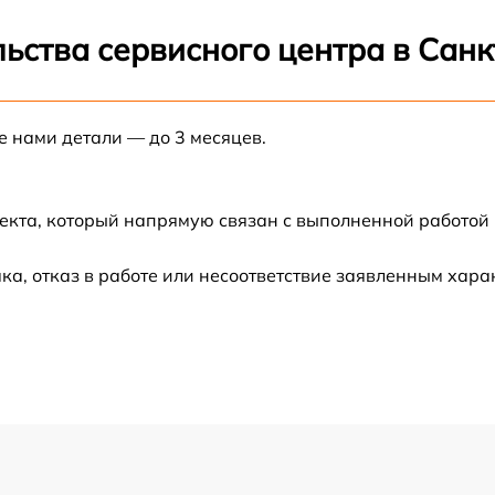
от 60 мин
ьства сервисного центра в Сан
от 60 мин
е нами детали — до 3 месяцев.
от 60 мин
екта, который напрямую связан с выполненной работой 
от 60 мин
а, отказ в работе или несоответствие заявленным хар
от 60 мин
от 60 мин
от 60 мин
от 60 мин