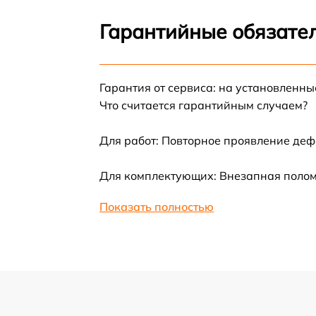
Ремонт датчика синхроимпульсов
Гарантийные обязател
Калибровка и настройка тепловизора
Гарантия от сервиса: на установленны
Ремонт встроенного дальнометра и
Что считается гарантийным случаем?
других устройств
Для работ: Повторное проявление деф
Замена микросхемы логики
Для комплектующих: Внезапная поломк
Замена ключей управления
Показать полностью
Ремонт цепи питания
Замена USB порта
Замена процессора