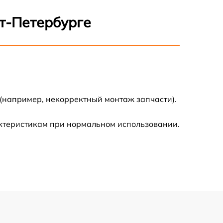
1600 р
кт-Петербурге
900 р
750 р
(например, некорректный монтаж запчасти).
450 р
актеристикам при нормальном использовании.
590 р
1200 р
650 р
850 р