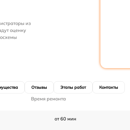
нистраторы из
адут оценку
росхемы
мущества
Отзывы
Этапы работ
Контакты
Время ремонта
от 60 мин