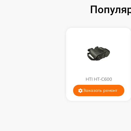
Популяр
Замена аккумулятора
Замена корпуса
Замена дисплея (экрана)
Прошивка (Обновление ПО)
Ремонт платы управления
HTI HT-C600
(восстановление)
Заказать ремонт
Восстановление после попадания влаги
Ремонт Wi-Fi
Ремонт разъема