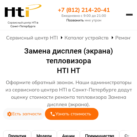
+7 (812) 214-20-41
Ежедневно с 9:00 до 21:00
Позвонить
мне утром
Сервисный центр HTI
в
Санкт-Петербурге
Сервисный центр HTI
Каталог устройств
Ремонт 
Замена дисплея (экрана)
тепловизора
HTI HT
Оформите обратный звонок. Наши администраторы
из сервисного центра HTI в Санкт-Петербурге дадут
оценку стоимости ремонта тепловизора Замена
дисплея (экрана).
Есть запчасти
Узнать стоимость
Гарантия
Модели
Акции
Преимущества
Отзы