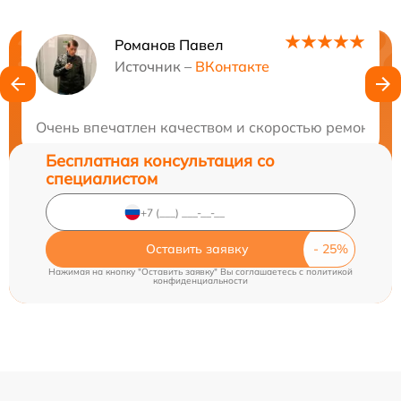
Романов Павел
Нужна консультация?
Источник –
ВКонтакте
Закажите бесплатную консультацию
Очень впечатлен качеством и скоростью ремонта. 
Бесплатная консультация со
специалистом
Оставить заявку
Нажимая на кнопку "Оставить заявку" Вы соглашаетесь c
политикой
конфиденциальности