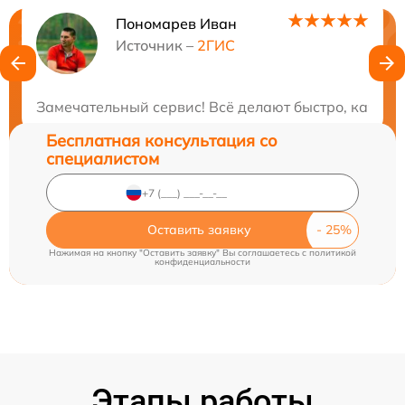
Пономарев Иван
Нужна консультация?
Источник –
2ГИС
Закажите бесплатную консультацию
Замечательный сервис! Всё делают быстро, качест
Бесплатная консультация со
специалистом
Оставить заявку
Нажимая на кнопку "Оставить заявку" Вы соглашаетесь c
политикой
конфиденциальности
Этапы работы