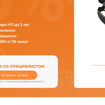
ора HTI до 3 лет
 желанию
бращения
680 от 35 минут
я со специалистом
Оставить заявку
есь c
политикой конфиденциальности