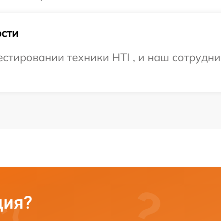
сти
тировании техники HTI , и наш сотрудни
ция?