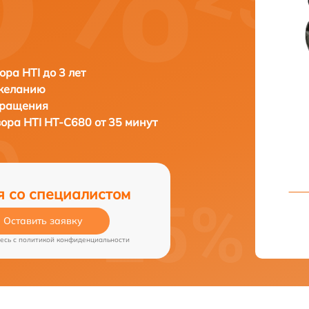
ора HTI до 3 лет
 желанию
бращения
зора
HTI HT-C680 от 35 минут
я со специалистом
Оставить заявку
есь c
политикой конфиденциальности