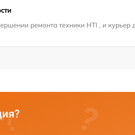
сти
ершении ремонта техники HTI , и курьер д
ция?