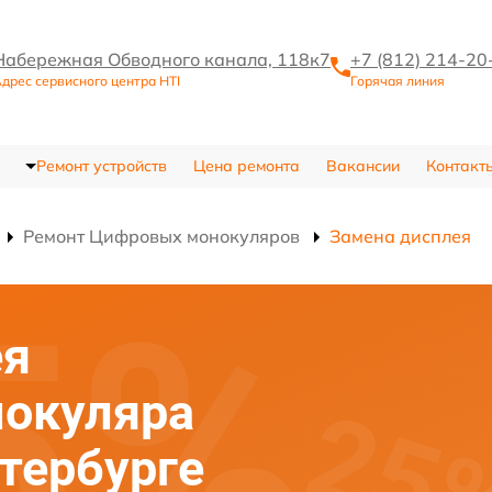
Набережная Обводного канала, 118к7
+7 (812) 214-20
дрес сервисного центра HTI
Горячая линия
Ремонт устройств
Цена ремонта
Вакансии
Контакт
Ремонт Цифровых монокуляров
Замена дисплея
ея
нокуляра
етербурге