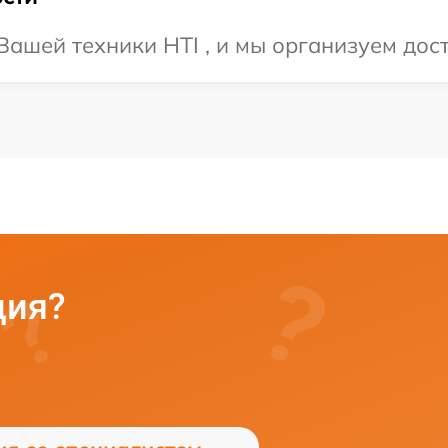
ашей техники HTI , и мы организуем дост
ция?